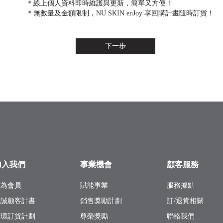
＊線上個人資料即時維護與更新，簡單又方便！
＊無數量及金額限制，NU SKIN enJoy 享回購計畫隨時訂貨！
下一步
加入我們
事業機會
顧客服務
成為會員
賦能事業
服務據點
忠誠顧客計書
銷售獎勵計劃
訂/退貨相關
循環訂貨計劃
尊榮獎勵
聯絡我們