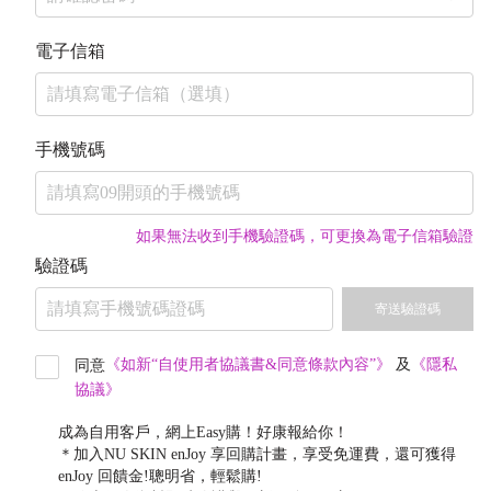
電子信箱
手機號碼
如果無法收到手機驗證碼，可更換為電子信箱驗證
驗證碼
寄送驗證碼
《如新“自使用者協議書&同意條款內容”》
及
《隱私
同意
協議》
成為自用客戶，網上Easy購！好康報給你！
＊加入NU SKIN enJoy 享回購計畫，享受免運費，還可獲得
enJoy 回饋金!聰明省，輕鬆購!