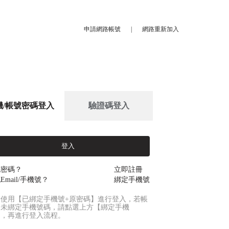
申請網路帳號
|
網路重新加入
機/帳號密碼登入
驗證碼登入
登入
記密碼？
立即註冊
Email/手機號？
綁定手機號
請使用【已綁定手機號+原密碼】進行登入，若帳
尚未綁定手機號碼，請點選上方【綁定手機
】，再進行登入流程。