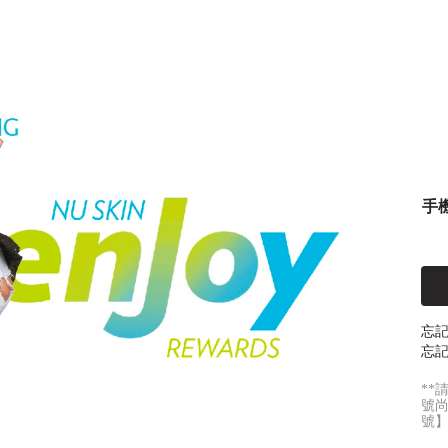
手
忘
忘記
**
號
號