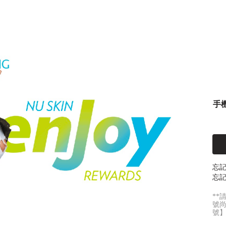
手
忘
忘記
**
號
號